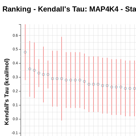
Ranking - Kendall's Tau: MAP4K4 - St
0.6
0.5
Kendall's Tau (kcal/mol)
0.4
0.3
0.2
0.1
0.0
-0.1